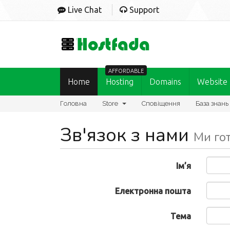
Live Chat
Support
AFFORDABLE
Home
Hosting
Domains
Website
Головна
Store
Сповіщення
База знань
Зв'язок з нами
Ми гот
Ім’я
Електронна пошта
Тема