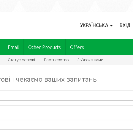
УКРАЇНСЬКА
ВХІД
Email
Other Products
Offers
Статус мережі
Партнерство
Зв'язок з нами
ові і чекаємо ваших запитань